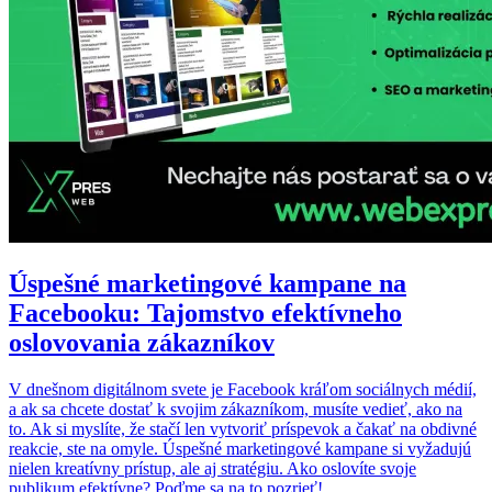
Úspešné marketingové kampane na
Facebooku: Tajomstvo efektívneho
oslovovania zákazníkov
V dnešnom digitálnom svete je Facebook kráľom sociálnych médií,
a ak sa chcete dostať k svojim zákazníkom, musíte vedieť, ako na
to. Ak si myslíte, že stačí len vytvoriť príspevok a čakať na obdivné
reakcie, ste na omyle. Úspešné marketingové kampane si vyžadujú
nielen kreatívny prístup, ale aj stratégiu. Ako oslovíte svoje
publikum efektívne? Poďme sa na to pozrieť!