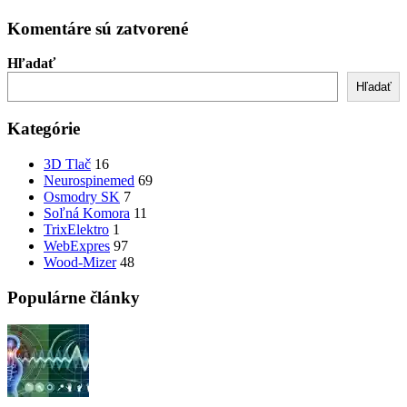
Komentáre sú zatvorené
Hľadať
Hľadať
Kategórie
3D Tlač
16
Neurospinemed
69
Osmodry SK
7
Soľná Komora
11
TrixElektro
1
WebExpres
97
Wood-Mizer
48
Populárne články