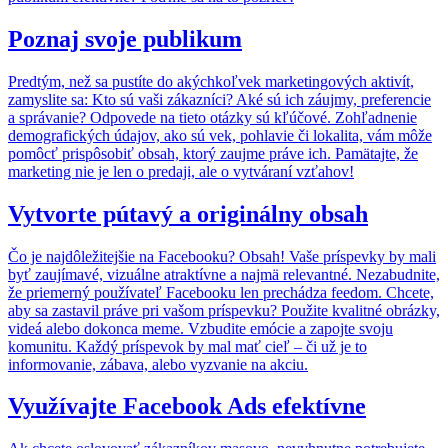
Poznaj svoje publikum
Predtým, než sa pustíte do akýchkoľvek marketingových aktivít,
zamyslite sa: Kto sú vaši zákazníci? Aké sú ich záujmy, preferencie
a správanie? Odpovede na tieto otázky sú kľúčové. Zohľadnenie
demografických údajov, ako sú vek, pohlavie či lokalita, vám môže
pomôcť prispôsobiť obsah, ktorý zaujme práve ich. Pamätajte, že
marketing nie je len o predaji, ale o vytváraní vzťahov!
Vytvorte pútavý a originálny obsah
Čo je najdôležitejšie na Facebooku? Obsah! Vaše príspevky by mali
byť zaujímavé, vizuálne atraktívne a najmä relevantné. Nezabudnite,
že priemerný používateľ Facebooku len prechádza feedom. Chcete,
aby sa zastavil práve pri vašom príspevku? Použite kvalitné obrázky,
videá alebo dokonca meme. Vzbudite emócie a zapojte svoju
komunitu. Každý príspevok by mal mať cieľ – či už je to
informovanie, zábava, alebo vyzvanie na akciu.
Využívajte Facebook Ads efektívne