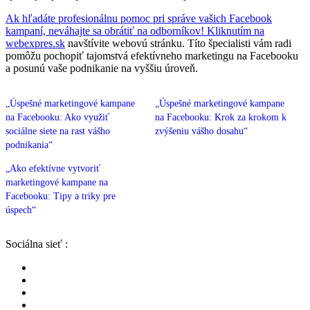
Ak hľadáte profesionálnu pomoc pri správe vašich Facebook
kampaní, neváhajte sa obrátiť na odborníkov! Kliknutím na
webexpres.sk
navštívite webovú stránku. Títo špecialisti vám radi
pomôžu pochopiť tajomstvá efektívneho marketingu na Facebooku
a posunú vaše podnikanie na vyššiu úroveň.
„Úspešné marketingové kampane
„Úspešné marketingové kampane
na Facebooku: Ako využiť
na Facebooku: Krok za krokom k
sociálne siete na rast vášho
zvýšeniu vášho dosahu“
podnikania“
„Ako efektívne vytvoriť
marketingové kampane na
Facebooku: Tipy a triky pre
úspech“
Sociálna sieť :