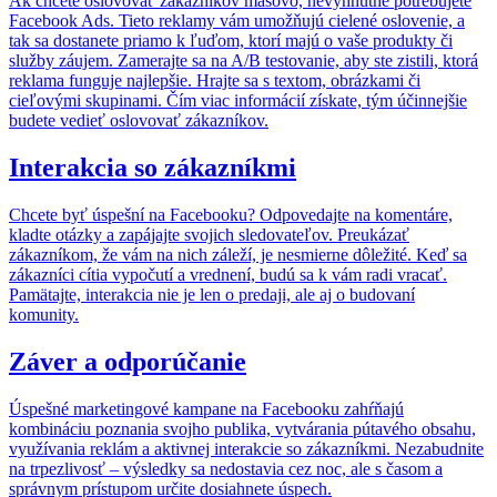
Ak chcete oslovovať zákazníkov masovo, nevyhnutne potrebujete
Facebook Ads. Tieto reklamy vám umožňujú cielené oslovenie, a
tak sa dostanete priamo k ľuďom, ktorí majú o vaše produkty či
služby záujem. Zamerajte sa na A/B testovanie, aby ste zistili, ktorá
reklama funguje najlepšie. Hrajte sa s textom, obrázkami či
cieľovými skupinami. Čím viac informácií získate, tým účinnejšie
budete vedieť oslovovať zákazníkov.
Interakcia so zákazníkmi
Chcete byť úspešní na Facebooku? Odpovedajte na komentáre,
kladte otázky a zapájajte svojich sledovateľov. Preukázať
zákazníkom, že vám na nich záleží, je nesmierne dôležité. Keď sa
zákazníci cítia vypočutí a vrednení, budú sa k vám radi vracať.
Pamätajte, interakcia nie je len o predaji, ale aj o budovaní
komunity.
Záver a odporúčanie
Úspešné marketingové kampane na Facebooku zahŕňajú
kombináciu poznania svojho publika, vytvárania pútavého obsahu,
využívania reklám a aktivnej interakcie so zákazníkmi. Nezabudnite
na trpezlivosť – výsledky sa nedostavia cez noc, ale s časom a
správnym prístupom určite dosiahnete úspech.