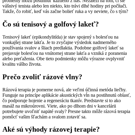
problémy môžu postihnúť každého z nás. Nezáleží na tom, či ste
vášnivý tenista alebo len niekto, kto trávi dlhé hodiny pri počítači.
Takže, čo robiť, keď vás začne bolieť ruka a vy neviete, čo s tým?
Čo sú tenisový a golfový lakeť?
Tenisový lakeť (epikondylitída) je stav spojený s bolesťou na
vonkajšej strane lakťa. Je to zvyčajne výsledok nadmerného
používania svalov a šliach predlaktia. Podobne golfový lakeť sa
prejavuje bolesťou na vnútornej strane lakťa a vzniká z poranenia
alebo preťaženia. Obe tieto podmienky môžu výrazne ovplyvniť
kvalitu vášho života.
Prečo zvoliť rázové vlny?
Rázová terapia je pomerne nová, ale veľmi účinná metóda liečby.
Funguje na princípe aplikácie akustických vĺn na postihnutú oblasť,
čo podporuje hojenie a regeneráciu tkanív. Predstavte si to ako
masáž na mikroúrovni. Viete, ako po dlhom dni v kancelárii
potrebujete uvoľniť napäté svaly? Presne takto môže rázová terapia
pomôcť vašim šľachám a svalom zotaviť sa.
Aké sú výhody rázovej terapie?