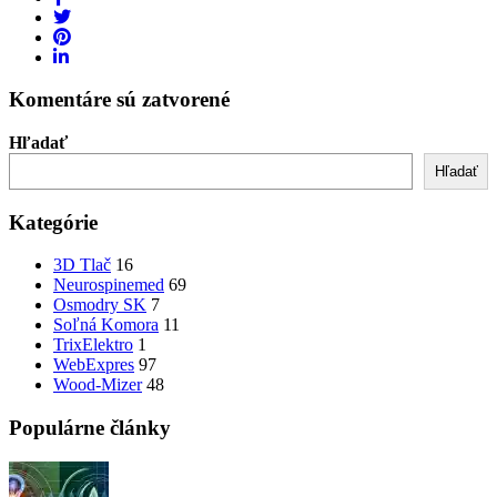
Komentáre sú zatvorené
Hľadať
Hľadať
Kategórie
3D Tlač
16
Neurospinemed
69
Osmodry SK
7
Soľná Komora
11
TrixElektro
1
WebExpres
97
Wood-Mizer
48
Populárne články