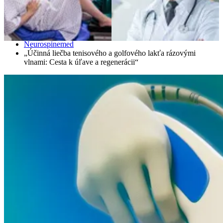
Domáce
Neurospinemed
„Účinná liečba tenisového a golfového lakťa rázovými
vlnami: Cesta k úľave a regenerácii“