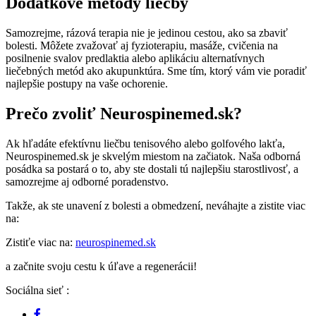
Dodatkové metódy liečby
Samozrejme, rázová terapia nie je jedinou cestou, ako sa zbaviť
bolesti. Môžete zvažovať aj fyzioterapiu, masáže, cvičenia na
posilnenie svalov predlaktia alebo aplikáciu alternatívnych
liečebných metód ako akupunktúra. Sme tím, ktorý vám vie poradiť
najlepšie postupy na vaše ochorenie.
Prečo zvoliť Neurospinemed.sk?
Ak hľadáte efektívnu liečbu tenisového alebo golfového lakťa,
Neurospinemed.sk je skvelým miestom na začiatok. Naša odborná
posádka sa postará o to, aby ste dostali tú najlepšiu starostlivosť, a
samozrejme aj odborné poradenstvo.
Takže, ak ste unavení z bolesti a obmedzení, neváhajte a zistite viac
na:
Zistiťe viac na:
neurospinemed.sk
a začnite svoju cestu k úľave a regenerácii!
Sociálna sieť :