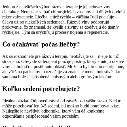
Jednou z najväčších výhod rázovej terapie je jej neinvazívny
charakter. Nemusíte sa báť chirurgických zásahov ani dlhých období
rekonvalescencie. Liečba je tiež rýchla – väčšina ľudí pociťuje
úľavu už po niekoľkých sedeniach. Rázové vlny podporujú
prokrvenie, čo znamená, že kyslík a živiny sa dodávajú do tkanív
rýchlejšie. Tým sa urýchľujú procesy hojenia a regenerácie.
Čo očakávať počas liečby?
Ak sa rozhodnete pre rázovú terapiu, neobávajte sa – nie je to nič
strašného. Obvykle sa terapeut použije prístroj, ktorý emitujú rázové
vlny na bolesťou postihnutú oblasť. Môže to byť trochu nepríjemné,
ale väčšina pacientov to označuje za znateľne menej bolestivé ako
samotná bolesť spôsobená tenisovým alebo golfovým lakťom.
Koľko sedení potrebujete?
Ideálna otázka! Odpoveď závisí od závažnosti vášho stavu. Niekto
môže potrebovať len 3-5 sedení, iní možno budú potrebovať viac.
Najlepšie je navštíviť odborníka, ktorý vám dá konkrétne
odporúčania prispôsobené vašim potrebám.