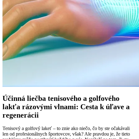
Účinná liečba tenisového a golfového
lakťa rázovými vlnami: Cesta k úľave a
regenerácii
Tenisový a golfový lakeť – to znie ako niečo, čo by ste očakávali
len od profesionálnych športovcov, však? Ale pravdou je, že tieto