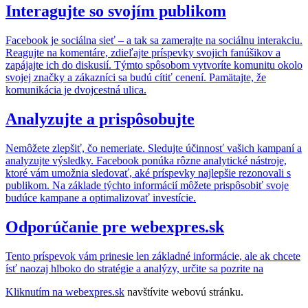
Interagujte so svojím publikom
Facebook je sociálna sieť – a tak sa zamerajte na sociálnu interakciu.
Reagujte na komentáre, zdieľajte príspevky svojich fanúšikov a
zapájajte ich do diskusií. Týmto spôsobom vytvoríte komunitu okolo
svojej značky a zákazníci sa budú cítiť cenení. Pamätajte, že
komunikácia je dvojcestná ulica.
Analyzujte a prispôsobujte
Nemôžete zlepšiť, čo nemeriate. Sledujte účinnosť vašich kampaní a
analyzujte výsledky. Facebook ponúka rôzne analytické nástroje,
ktoré vám umožnia sledovať, aké príspevky najlepšie rezonovali s
publikom. Na základe týchto informácií môžete prispôsobiť svoje
budúce kampane a optimalizovať investície.
Odporúčanie pre webexpres.sk
Tento príspevok vám prinesie len základné informácie, ale ak chcete
ísť naozaj hlboko do stratégie a analýzy, určite sa pozrite na
Kliknutím na
webexpres.sk
navštívite webovú stránku.