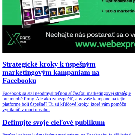
Strategické kroky k úspešným
marketingovým kampaniam na
Facebooku
Facebook sa stal neodmysliteľnou súčasťou marketingovej stratégie
pre mnohé firmy. Ale ako zabezpečiť, aby vaše kampane na tejto
platforme boli úspešné? Tu sú kľúčové kroky, ktoré vám pomôžu
vyniknúť v mori obsahu.
Definujte svoje cieľové publikum