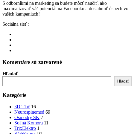
S odborníkmi na marketing sa budete môcť naučiť, ako
maximalizovať váš potenciál na Facebooku a dosiahnuť úspech vo
vašich kampaniach!
Sociálna sieť :
Komentáre sú zatvorené
Hľadať
Hľadať
Kategórie
3D Tlač
16
Neurospinemed
69
Osmodry SK
7
Soľná Komora
11
TrixElektro
1
WebExpres
97