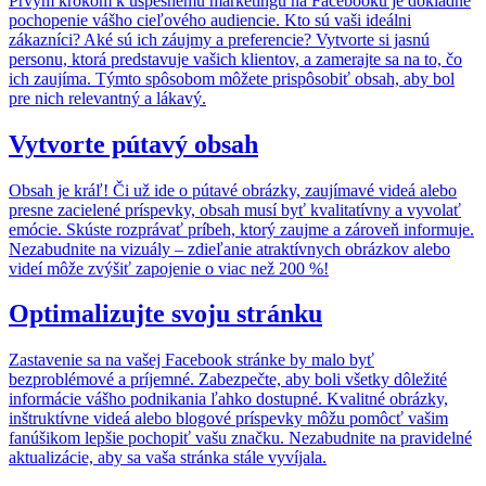
Prvým krokom k úspešnému marketingu na Facebooku je dôkladné
pochopenie vášho cieľového audiencie. Kto sú vaši ideálni
zákazníci? Aké sú ich záujmy a preferencie? Vytvorte si jasnú
personu, ktorá predstavuje vašich klientov, a zamerajte sa na to, čo
ich zaujíma. Týmto spôsobom môžete prispôsobiť obsah, aby bol
pre nich relevantný a lákavý.
Vytvorte pútavý obsah
Obsah je kráľ! Či už ide o pútavé obrázky, zaujímavé videá alebo
presne zacielené príspevky, obsah musí byť kvalitatívny a vyvolať
emócie. Skúste rozprávať príbeh, ktorý zaujme a zároveň informuje.
Nezabudnite na vizuály – zdieľanie atraktívnych obrázkov alebo
videí môže zvýšiť zapojenie o viac než 200 %!
Optimalizujte svoju stránku
Zastavenie sa na vašej Facebook stránke by malo byť
bezproblémové a príjemné. Zabezpečte, aby boli všetky dôležité
informácie vášho podnikania ľahko dostupné. Kvalitné obrázky,
inštruktívne videá alebo blogové príspevky môžu pomôcť vašim
fanúšikom lepšie pochopiť vašu značku. Nezabudnite na pravidelné
aktualizácie, aby sa vaša stránka stále vyvíjala.