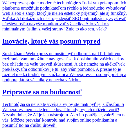
Webexpress spojuje moderné technológie s ľudským prístupom. Ich
platforma umožňuje podnikateľom rýchlo a jednoducho vybudovať
web alebo e-shop, ktorý je nielen esteticky príjemný, ale aj funkčný.
Vďaka AI dokážu ich nástroje zlepšiť SEO optimalizáciu, zvyšovať
návštevnosť a navyše monitorovať výsledky. A to všetko s
minimálnym úsilím z vašej strany! Znie to ako sen, však?
Inovácie, ktoré vás posunú vpred
So službami Webexpress nemusíte byť odborník na IT. Intuitívne
rozhranie vám umožňuje navigovať sa k dosiahnutiu vašich cieľov
bez ohľadu na vašu úroveň skúseností. A ak narazíte na akékoľvek
prekážky, tím odborníkov je tu, aby vám pomohol. A presne to je
rozdiel medzi tradičnými službami a Webexpress – osobný prístup a
podpora, ktorá vás nikdy nenechá v štichu.
Pripravte sa na budúcnosť
Technológia sa neustále vyvíja a vy by ste mali byť jej súčasťou. S
Webexpress nemusíte len sledovať trendy; vy ich môžete tvoriť!
Nezabudnite, že AI je len nástrojom. Ako ho použijete, záleží len na
vás. Môžete prevziať kontrolu nad svojím online podnikaním a
posunúť ho na ďalšiu úroveň.