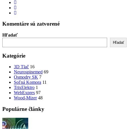
Komentáre sú zatvorené
Hľadať
Hľadať
Kategórie
3D Tlač
16
Neurospinemed
69
Osmodry SK
7
Soľná Komora
11
TrixElektro
1
WebExpres
97
Wood-Mizer
48
Populárne články