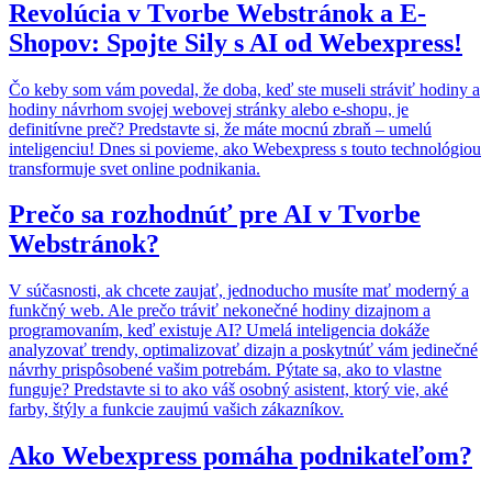
Revolúcia v Tvorbe Webstránok a E-
Shopov: Spojte Sily s AI od Webexpress!
Čo keby som vám povedal, že doba, keď ste museli stráviť hodiny a
hodiny návrhom svojej webovej stránky alebo e-shopu, je
definitívne preč? Predstavte si, že máte mocnú zbraň – umelú
inteligenciu! Dnes si povieme, ako Webexpress s touto technológiou
transformuje svet online podnikania.
Prečo sa rozhodnúť pre AI v Tvorbe
Webstránok?
V súčasnosti, ak chcete zaujať, jednoducho musíte mať moderný a
funkčný web. Ale prečo tráviť nekonečné hodiny dizajnom a
programovaním, keď existuje AI? Umelá inteligencia dokáže
analyzovať trendy, optimalizovať dizajn a poskytnúť vám jedinečné
návrhy prispôsobené vašim potrebám. Pýtate sa, ako to vlastne
funguje? Predstavte si to ako váš osobný asistent, ktorý vie, aké
farby, štýly a funkcie zaujmú vašich zákazníkov.
Ako Webexpress pomáha podnikateľom?