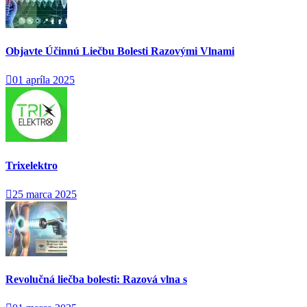
Objavte Účinnú Liečbu Bolesti Razovými Vlnami
01 apríla 2025
Trixelektro
25 marca 2025
Revolučná liečba bolesti: Razová vlna s