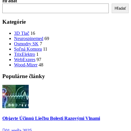
Hľadať
Hľadať
Kategórie
3D Tlač
16
Neurospinemed
69
Osmodry SK
7
Soľná Komora
11
TrixElektro
1
WebExpres
97
Wood-Mizer
48
Populárne články
Objavte Účinnú Liečbu Bolesti Razovými Vlnami
01 apríla 2025