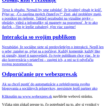
Teraz k obsahu. Nemali by sme zabúdať, že kvalitný obsah je kráľ.
Pýtaj sa: „Čo zaujíma mojich čitateľov?“ Zisti, aké problémy majú,
a ponúkni im riešenie. Taktiež nezabudni na vizuálne prvky –
obrázky, videá a infografiky sú magnety na pozornosť. Je to ako
darček – čím je lepšie zabalený, tým viac zaujme!
Interakcia so svojím publikom
Nezabúdaj, že sociálne siete sú predovšetkým o interakcii. Nepíš len
o sebe; zapájaj sa, pýtaj sa a počúvaj. Každý komentár, každý like
sú signály, ktoré ti napovedajú, čo tvoje publikum chce viac. Je to
ako konverzácia s priateľmi – zaujmi ich, a oni sa ti odvďačia
svojou pozornosťou.
Odporúčanie pre webexpres.sk
Ak sa chceš pustiť do automatizácie a zefektívnenia svojho
blogovania a sociálnych príspevkov, neexistuje lepší partner ako
Kliknutím na
www.webexpres.sk
navštívite webovú stránku.
Vďaka nim získaš presne to, čo potrebuješ na to, aby si vynikol v