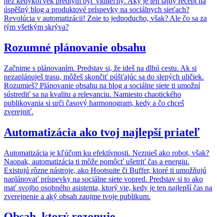
než kedykoľvek predtým byť viditeľný. Aký je ten tajný recept na
úspěšný blog a produktové príspevky na sociálnych sieťach?
Revolúcia v automatizácii! Znie to jednoducho, však? Ale čo sa za
tým všetkým skrýva?
Rozumné plánovanie obsahu
Začnime s plánovaním. Predstav si, že ideš na dlhú cestu. Ak si
nezaplánuješ trasu, môžeš skončiť púšťajúc sa do slepých uličiek.
Rozumieš? Plánovanie obsahu na blog a sociálne siete ti umožní
sústrediť sa na kvalitu a relevanciu. Namiesto chaotického
publikovania si urči časový harmonogram, kedy a čo chceš
zverejniť.
Automatizácia ako tvoj najlepší priateľ
Automatizácia je kľúčom ku efektívnosti. Neznieš ako robot, však?
Naopak, automatizácia ti môže pomôcť ušetriť čas a energiu.
Existujú rôzne nástroje, ako Hootsuite či Buffer, ktoré ti umožňujú
naplánovať príspevky na sociálne siete vopred. Predstav si to ako
mať svojho osobného asistenta, ktorý vie, kedy je ten najlepší čas na
zverejnenie a aký obsah zaujme tvoje publikum.
Obsah, ktorý rezonuje