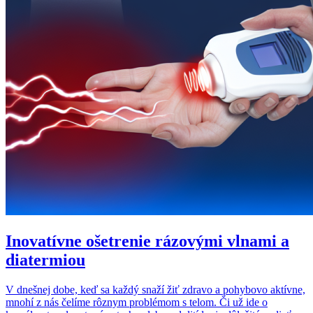
Inovatívne ošetrenie rázovými vlnami a
diatermiou
V dnešnej dobe, keď sa každý snaží žiť zdravo a pohybovo aktívne,
mnohí z nás čelíme rôznym problémom s telom. Či už ide o