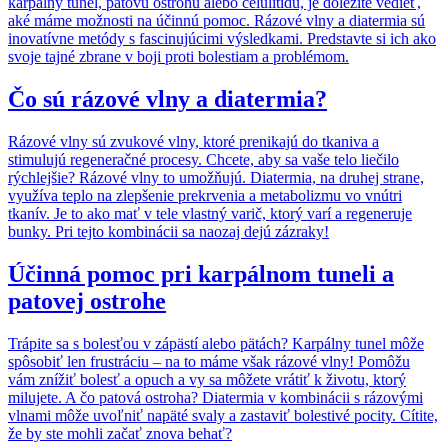
karpálny tunel, patovú ostrohu alebo celulitídu, je dôležité vedieť,
aké máme možnosti na účinnú pomoc. Rázové vlny a diatermia sú
inovatívne metódy s fascinujúcimi výsledkami. Predstavte si ich ako
svoje tajné zbrane v boji proti bolestiam a problémom.
Čo sú rázové vlny a diatermia?
Rázové vlny sú zvukové vlny, ktoré prenikajú do tkaniva a
stimulujú regeneračné procesy. Chcete, aby sa vaše telo liečilo
rýchlejšie? Rázové vlny to umožňujú. Diatermia, na druhej strane,
využíva teplo na zlepšenie prekrvenia a metabolizmu vo vnútri
tkanív. Je to ako mať v tele vlastný varič, ktorý varí a regeneruje
bunky. Pri tejto kombinácii sa naozaj dejú zázraky!
Účinná pomoc pri karpálnom tuneli a
patovej ostrohe
Trápite sa s bolesťou v zápästí alebo pätách? Karpálny tunel môže
spôsobiť len frustráciu – na to máme však rázové vlny! Pomôžu
vám znížiť bolesť a opuch a vy sa môžete vrátiť k životu, ktorý
milujete. A čo patová ostroha? Diatermia v kombinácii s rázovými
vlnami môže uvoľniť napäté svaly a zastaviť bolestivé pocity. Cítite,
že by ste mohli začať znova behať?