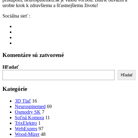
urobte krok k zdravšiemu a šťastnejšiemu životu!
Sociálna sieť :
Komentáre sú zatvorené
Hľadať
Hľadať
Kategórie
3D Tlač
16
Neurospinemed
69
Osmodry SK
7
Soľná Komora
11
TrixElektro
1
WebExpres
97
Wood-Mizer
48