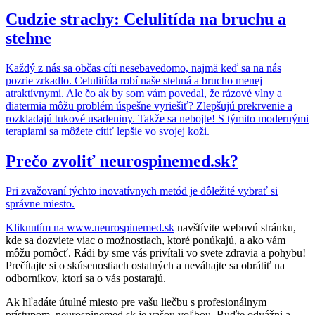
Cudzie strachy: Celulitída na bruchu a
stehne
Každý z nás sa občas cíti nesebavedomo, najmä keď sa na nás
pozrie zrkadlo. Celulitída robí naše stehná a brucho menej
atraktívnymi. Ale čo ak by som vám povedal, že rázové vlny a
diatermia môžu problém úspešne vyriešiť? Zlepšujú prekrvenie a
rozkladajú tukové usadeniny. Takže sa nebojte! S týmito modernými
terapiami sa môžete cítiť lepšie vo svojej koži.
Prečo zvoliť neurospinemed.sk?
Pri zvažovaní týchto inovatívnych metód je dôležité vybrať si
správne miesto.
Kliknutím na
www.neurospinemed.sk
navštívite webovú stránku,
kde sa dozviete viac o možnostiach, ktoré ponúkajú, a ako vám
môžu pomôcť. Rádi by sme vás privítali vo svete zdravia a pohybu!
Prečítajte si o skúsenostiach ostatných a neváhajte sa obrátiť na
odborníkov, ktorí sa o vás postarajú.
Ak hľadáte útulné miesto pre vašu liečbu s profesionálnym
prístupom, neurospinemed.sk je vašou voľbou. Buďte odvážni a