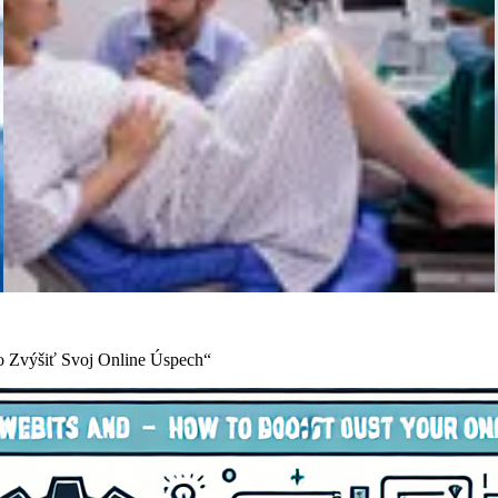
o Zvýšiť Svoj Online Úspech“