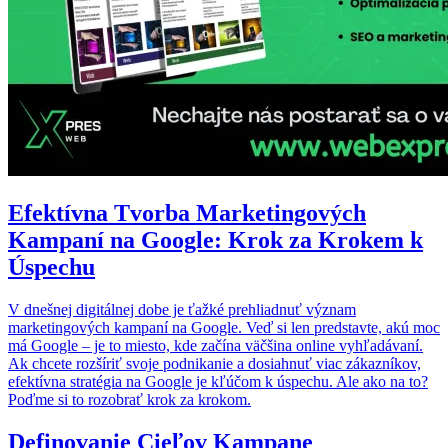
Efektívna Tvorba Marketingových
Kampaní na Google: Krok za Krokem k
Úspechu
V dnešnej digitálnej dobe je ťažké prehliadnuť význam
marketingových kampaní na Google. Veď si len predstavte, akú moc
má Google – je to miesto, kde začína väčšina online vyhľadávaní.
Ak chcete rozšíriť svoje podnikanie a dosiahnuť viac zákazníkov,
efektívna stratégia na Google je kľúčom k úspechu. Ale ako na to?
Poďme si to rozobrať krok za krokom.
Definovanie Cieľov Kampane