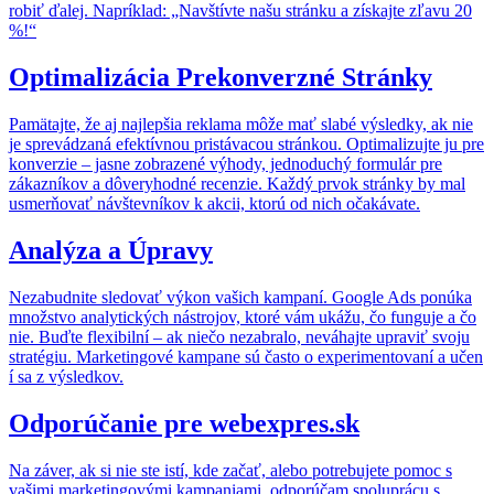
robiť ďalej. Napríklad: „Navštívte našu stránku a získajte zľavu 20
%!“
Optimalizácia Prekonverzné Stránky
Pamätajte, že aj najlepšia reklama môže mať slabé výsledky, ak nie
je sprevádzaná efektívnou pristávacou stránkou. Optimalizujte ju pre
konverzie – jasne zobrazené výhody, jednoduchý formulár pre
zákazníkov a dôveryhodné recenzie. Každý prvok stránky by mal
usmerňovať návštevníkov k akcii, ktorú od nich očakávate.
Analýza a Úpravy
Nezabudnite sledovať výkon vašich kampaní. Google Ads ponúka
množstvo analytických nástrojov, ktoré vám ukážu, čo funguje a čo
nie. Buďte flexibilní – ak niečo nezabralo, neváhajte upraviť svoju
stratégiu. Marketingové kampane sú často o experimentovaní a učen
í sa z výsledkov.
Odporúčanie pre webexpres.sk
Na záver, ak si nie ste istí, kde začať, alebo potrebujete pomoc s
vašimi marketingovými kampaniami, odporúčam spoluprácu s