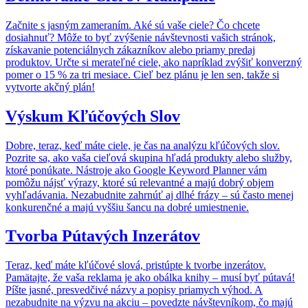
Začnite s jasným zameraním. Aké sú vaše ciele? Čo chcete
dosiahnuť? Môže to byť zvýšenie návštevnosti vašich stránok,
získavanie potenciálnych zákazníkov alebo priamy predaj
produktov. Určte si merateľné ciele, ako napríklad zvýšiť konverzný
pomer o 15 % za tri mesiace. Cieľ bez plánu je len sen, takže si
vytvorte akčný plán!
Výskum Kľúčových Slov
Dobre, teraz, keď máte ciele, je čas na analýzu kľúčových slov.
Pozrite sa, ako vaša cieľová skupina hľadá produkty alebo služby,
ktoré ponúkate. Nástroje ako Google Keyword Planner vám
pomôžu nájsť výrazy, ktoré sú relevantné a majú dobrý objem
vyhľadávania. Nezabudnite zahrnúť aj dlhé frázy – sú často menej
konkurenčné a majú vyššiu šancu na dobré umiestnenie.
Tvorba Pútavých Inzerátov
Teraz, keď máte kľúčové slová, pristúpte k tvorbe inzerátov.
Pamätajte, že vaša reklama je ako obálka knihy – musí byť pútavá!
Píšte jasné, presvedčivé názvy a popisy priamych výhod. A
nezabudnite na výzvu na akciu – povedzte návštevníkom, čo majú