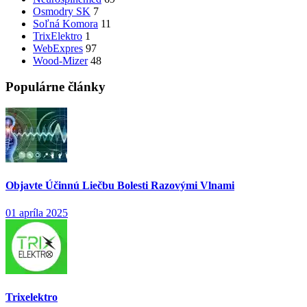
Osmodry SK
7
Soľná Komora
11
TrixElektro
1
WebExpres
97
Wood-Mizer
48
Populárne články
Objavte Účinnú Liečbu Bolesti Razovými Vlnami
01 apríla 2025
Trixelektro