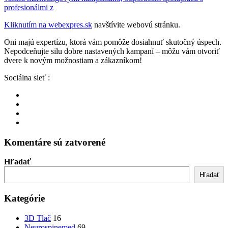
profesionálmi z
Kliknutím na
webexpres.sk
navštívite webovú stránku.
Oni majú expertízu, ktorá vám pomôže dosiahnuť skutočný úspech.
Nepodceňujte silu dobre nastavených kampaní – môžu vám otvoriť
dvere k novým možnostiam a zákazníkom!
Sociálna sieť :
Komentáre sú zatvorené
Hľadať
Hľadať
Kategórie
3D Tlač
16
Neurospinemed
69