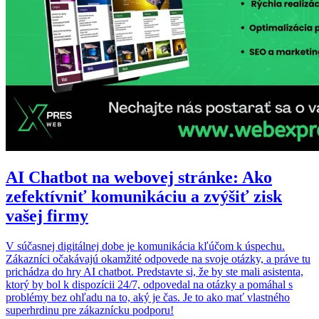
AI Chatbot na webovej stránke: Ako
zefektívniť komunikáciu a zvýšiť zisk
vašej firmy
V súčasnej digitálnej dobe je komunikácia kľúčom k úspechu.
Zákazníci očakávajú okamžité odpovede na svoje otázky, a práve tu
prichádza do hry AI chatbot. Predstavte si, že by ste mali asistenta,
ktorý by bol k dispozícii 24/7, odpovedal na otázky a pomáhal s
problémy bez ohľadu na to, aký je čas. Je to ako mať vlastného
superhrdinu pre zákaznícku podporu!