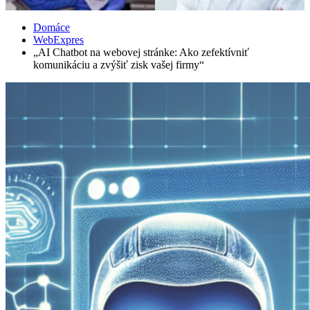
Domáce
WebExpres
„AI Chatbot na webovej stránke: Ako zefektívniť
komunikáciu a zvýšiť zisk vašej firmy“