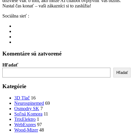
dozviete viac o tom, ako môže AI chatbot ovplyvniť váš biznis.
Nastal čas konať – vaši zákazníci si to zaslúžia!
Sociálna sieť :
Komentáre sú zatvorené
Hľadať
Hľadať
Kategórie
3D Tlač
16
Neurospinemed
69
Osmodry SK
7
Soľná Komora
11
TrixElektro
1
WebExpres
97
Wood-Mizer
48