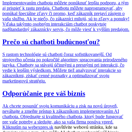
Implementovaním chatbota môžete ponúknuť lepšiu podporu, a tým
aj prispieť k rastu predaja. Chatbotu môžete naprogramovať, aby
ponúkal špeciálne zľavy či promo, keď zákazník prejaví záujem o
vašu službu. Ak je niečo, čo zákazníci milujú, sú to zľavy a ponuky!
Vďaka takýmto osobným interakciám chatbot poskytuje
nadštandardný zákaznícky servis, čo môže viesť k vyšším predajom.
Prečo sú chatboti budúcnosťou?
S rastom technológie sú chatboti čoraz sofistikovanejší. Od
strojového učenia po pokročilé algoritmy spracovania prirodzeného
jazyka. Chatboty sa stávajú účinnými a presnými pri interakcii, čo
vedie k lepším výsledkom. Môžete tiež analyzovať interakcie so
zákazníkmi, získať cenné poznatky a optimalizovať svoju
marketingovú stratégiu.
Odporúčanie pre váš biznis
Ak chcete posunúť svoju komunikáciu a zisk na novú úroveň,
neváhajte a zmeňte prístup k zákazníkom implementovaním AI
chatbota. Objednajte si kvalitného chatbota, ktorý bude fungovať
pre vaše potreby a sledujte, ako sa vaša firma posúva vpred.
Kliknutím na
webexpres.sk
navštívite webovú stránku, kde sa