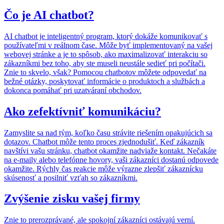
Čo je AI chatbot?
AI chatbot je inteligentný program, ktorý dokáže komunikovať s
používateľmi v reálnom čase. Môže byť implementovaný na vašej
webovej stránke a je to spôsob, ako maximalizovať interakciu so
zákazníkmi bez toho, aby ste museli neustále sedieť pri počítači.
Znie to skvelo, však? Pomocou chatbotov môžete odpovedať na
bežné otázky, poskytovať informácie o produktoch a službách a
dokonca pomáhať pri uzatváraní obchodov.
Ako zefektívniť komunikáciu?
Zamyslite sa nad tým, koľko času strávite riešením opakujúcich sa
dotazov. Chatbot môže tento proces zjednodušiť. Keď zákazník
navštívi vašu stránku, chatbot okamžite nadviaže kontakt. Nečakáte
na e-maily alebo telefónne hovory, vaši zákazníci dostanú odpovede
okamžite. Rýchly čas reakcie môže výrazne zlepšiť zákaznícku
skúsenosť a posilniť vzťah so zákazníkmi.
Zvýšenie zisku vašej firmy
Znie to prerozprávané, ale spokojní zákazníci ostávajú verní.