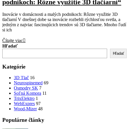
podnikoch: Rôzne využitie 3D tlačiarní“
Inovácie v domácnosti a malých podnikoch: Rôzne využitie 3D
tlačiarní V dnešnej dobe sa inovácie rozbehli rýchlosťou svetla, a
jedným z najviac fascinujúcich trendov sú 3D tlačiarne. Mnoho ľudí
si ich
Čítajte viac
Hľadať
Hľadať
Kategórie
3D Tlač
16
Neurospinemed
69
Osmodry SK
7
Soľná Komora
11
TrixElektro
1
WebExpres
97
Wood-Mizer
48
Populárne články