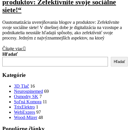
produktov: Zefektívnite svoje sociálne
siete!“
Oautomatizácia uverejňovania blogov a produktov: Zefektívnite
svoje sociálne siete! V dnešnej dobe je digitalizácia na vzostupe a
podnikatelia neustále hľadajú spôsoby, ako zefektívniť svoje
procesy. Jedným z najvýznamnejších aspektov, na ktorý
Čítajte viac
Hľadať
Hľadať
Kategórie
3D Tlač
16
Neurospinemed
69
Osmodry SK
7
Soľná Komora
11
TrixElektro
1
WebExpres
97
Wood-Mizer
48
Populárne články