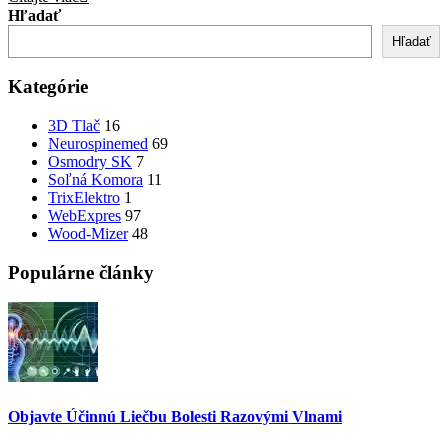
Hľadať
Hľadať
Kategórie
3D Tlač
16
Neurospinemed
69
Osmodry SK
7
Soľná Komora
11
TrixElektro
1
WebExpres
97
Wood-Mizer
48
Populárne články
Objavte Účinnú Liečbu Bolesti Razovými Vlnami