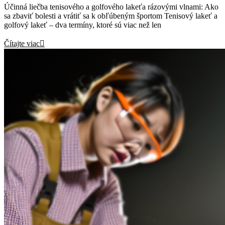
Účinná liečba tenisového a golfového lakeťa rázovými vlnami: Ako
sa zbaviť bolesti a vrátiť sa k obľúbeným športom Tenisový lakeť a
golfový lakeť – dva termíny, ktoré sú viac než len
Čítajte viac