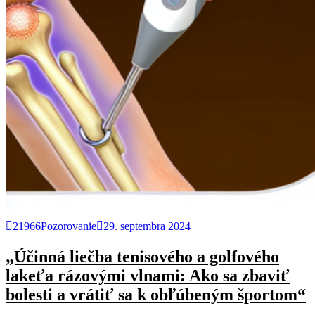
21966Pozorovanie
29. septembra 2024
„Účinná liečba tenisového a golfového
lakeťa rázovými vlnami: Ako sa zbaviť
bolesti a vrátiť sa k obľúbeným športom“