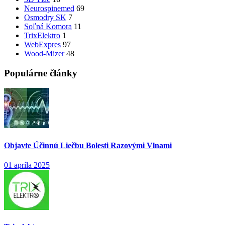
Neurospinemed
69
Osmodry SK
7
Soľná Komora
11
TrixElektro
1
WebExpres
97
Wood-Mizer
48
Populárne články
Objavte Účinnú Liečbu Bolesti Razovými Vlnami
01 apríla 2025