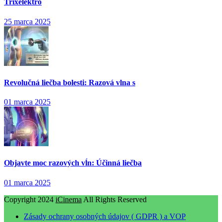
Trixelektro
25 marca 2025
Revolučná liečba bolesti: Razová vlna s
01 marca 2025
Objavte moc razových vĺn: Účinná liečba
01 marca 2025
Copyright 2024
iCinema
All Rights Reserved
Zásady ochrany osobných údajov ( GDPR ) a VOP