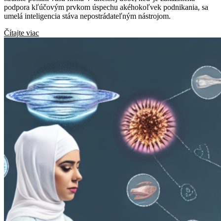
podpora kľúčovým prvkom úspechu akéhokoľvek podnikania, sa
umelá inteligencia stáva nepostrádateľným nástrojom.
Čítajte viac